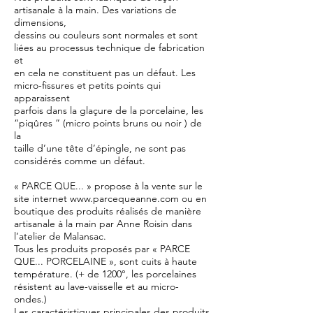
artisanale à la main. Des variations de
dimensions,
dessins ou couleurs sont normales et sont
liées au processus technique de fabrication
et
en cela ne constituent pas un défaut. Les
micro-fissures et petits points qui
apparaissent
parfois dans la glaçure de la porcelaine, les
“piqûres ” (micro points bruns ou noir ) de
la
taille d’une tête d’épingle, ne sont pas
considérés comme un défaut.
« PARCE QUE... » propose à la vente sur le
site internet www.parcequeanne.com ou en
boutique des produits réalisés de manière
artisanale à la main par Anne Roisin dans
l’atelier de Malansac.
Tous les produits proposés par « PARCE
QUE... PORCELAINE », sont cuits à haute
température. (+ de 1200°, les porcelaines
résistent au lave-vaisselle et au micro-
ondes.)
Les caractéristiques principales des produits