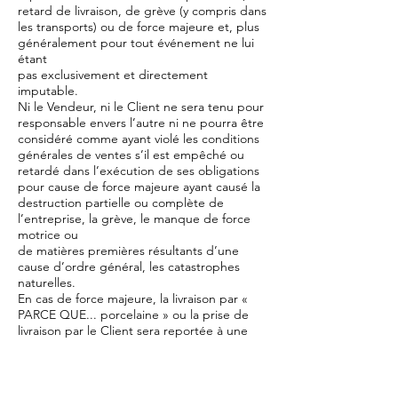
retard de livraison, de grève (y compris dans
les transports) ou de force majeure et, plus
généralement pour tout événement ne lui
étant
pas exclusivement et directement
imputable.
Ni le Vendeur, ni le Client ne sera tenu pour
responsable envers l’autre ni ne pourra être
considéré comme ayant violé les conditions
générales de ventes s’il est empêché ou
retardé dans l’exécution de ses obligations
pour cause de force majeure ayant causé la
destruction partielle ou complète de
l’entreprise, la grève, le manque de force
motrice ou
de matières premières résultants d’une
cause d’ordre général, les catastrophes
naturelles.
En cas de force majeure, la livraison par «
PARCE QUE... porcelaine » ou la prise de
livraison par le Client sera reportée à une
date où l’événement de force majeure aura
cessé sans que le Client ou le vendeur ne
puisse exiger une quelconque indemnité
de