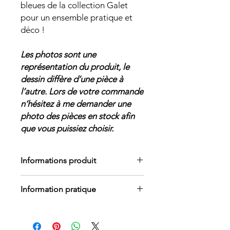
bleues de la collection Galet
pour un ensemble pratique et
déco !
Les photos sont une
représentation du produit, le
dessin diffère d’une pièce à
l’autre. Lors de votre commande
n’hésitez à me demander une
photo des pièces en stock afin
que vous puissiez choisir.
Informations produit
Porcelaine blanc cassé
Information pratique
Intérieur et extérieur émaillés en
transparent et bleu
Toutes mes pièces peuvent aller au
Ø : 22,5 cm
lave-vaisselle.
H : 5 cm